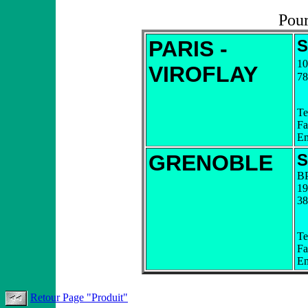
Pour
PARIS -
S
10
VIROFLAY
7
Te
Fa
Em
GRENOBLE
S
B
19
3
Te
Fa
Em
Retour Page "Produit"