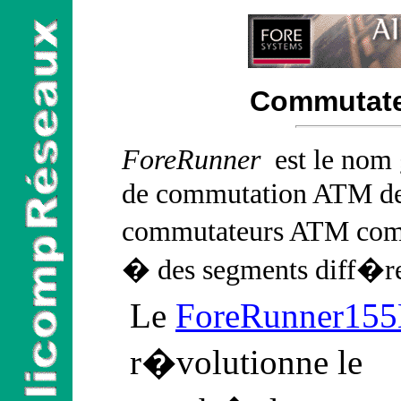
Commutate
ForeRunner
est le nom 
de commutation ATM d
commutateurs ATM com
� des segments diff�ren
Le
ForeRunner15
r�volutionne le