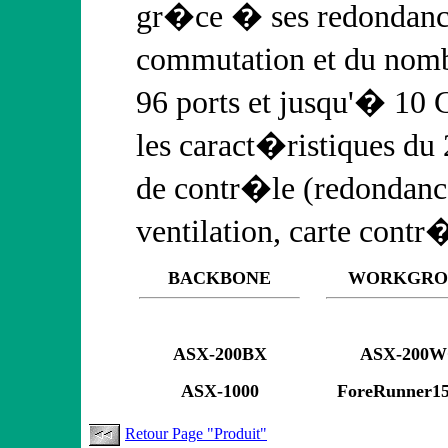
gr�ce � ses redondance
commutation et du nombr
96 ports et jusqu'� 10 G
les caract�ristiques du
de contr�le (redondanc
ventilation, carte contr
BACKBONE
WORKGRO
ASX-200BX
ASX-200
ASX-1000
ForeRunner1
Retour Page "Produit"